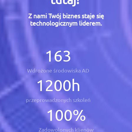
Z nami Twój biznes staje się
technologicznym liderem.
163
Wdrożone środowiska AD
1200
h
przeprowadzonych szkoleń
100
%
Zadowolonych klienów