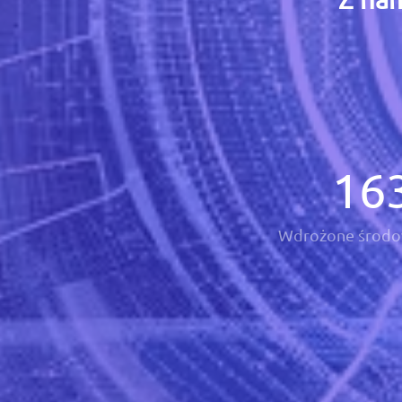
16
Wdrożone środo