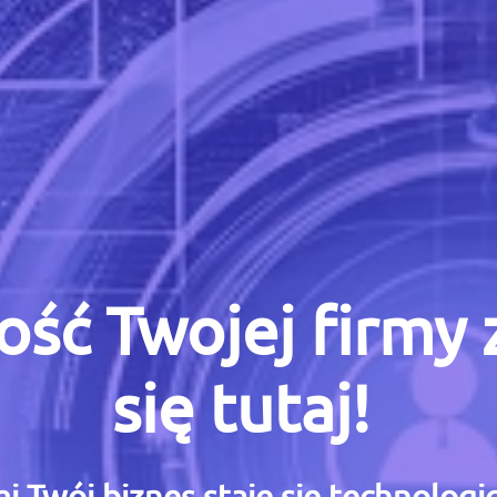
ość Twojej firmy
się tutaj!
i Twój biznes staje się technolog