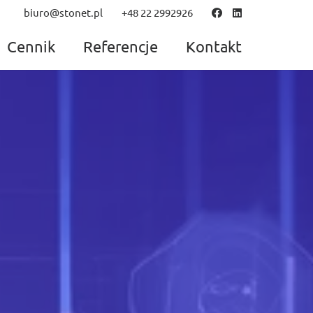
biuro@stonet.pl
+48 22 2992926
Cennik
Referencje
Kontakt