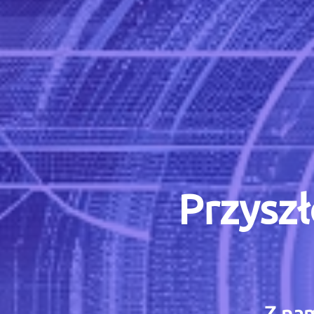
Przyszł
Z nam