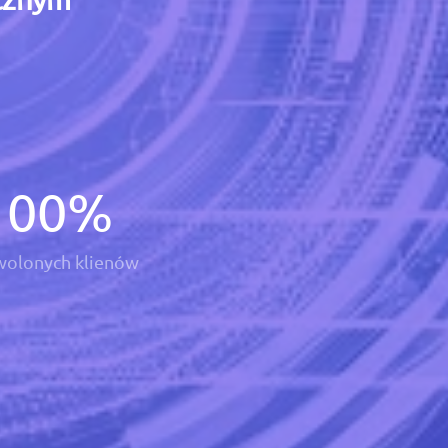
100
%
olonych klienów