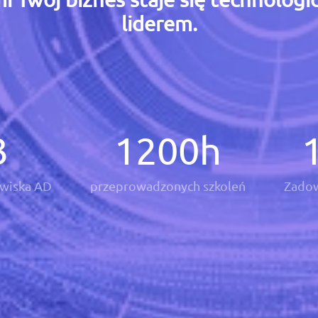
liderem.
3
1200
h
wiska AD
przeprowadzonych szkoleń
Zadow