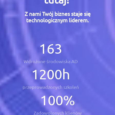
Z nami Twój biznes staje się
technologicznym liderem.
163
Wdrożone środowiska AD
1200
h
przeprowadzonych szkoleń
100
%
Zadowolonych klienów