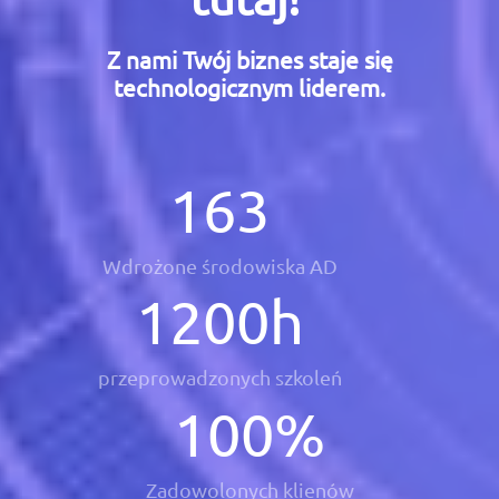
Z nami Twój biznes staje się
technologicznym liderem.
163
Wdrożone środowiska AD
1200
h
przeprowadzonych szkoleń
100
%
Zadowolonych klienów