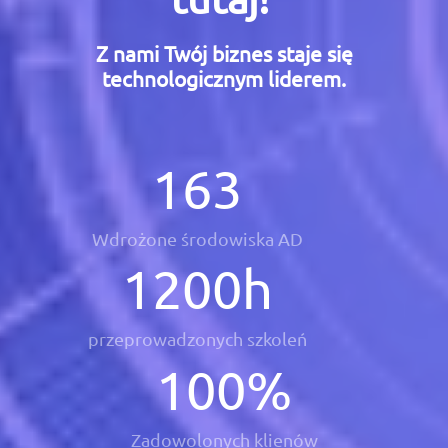
Z nami Twój biznes staje się
technologicznym liderem.
163
Wdrożone środowiska AD
1200
h
przeprowadzonych szkoleń
100
%
Zadowolonych klienów