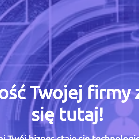
ość Twojej firmy
się tutaj!
i Twój biznes staje się technolog