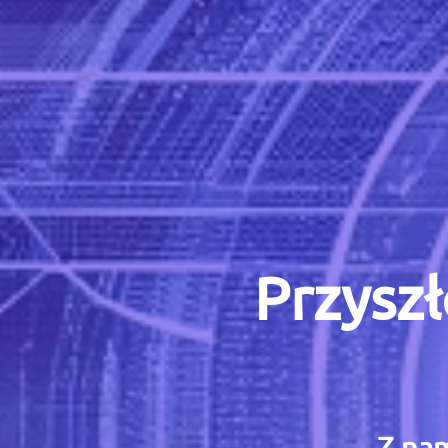
Przyszł
Z nam