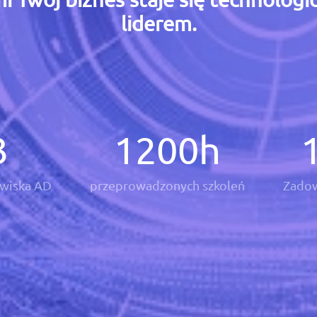
liderem.
3
1200
h
wiska AD
przeprowadzonych szkoleń
Zadow