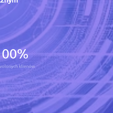
100
%
olonych klienów