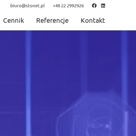
biuro@stonet.pl
+48 22 2992926
Cennik
Referencje
Kontakt