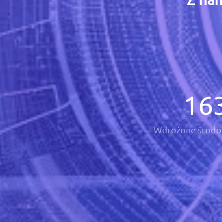
16
Wdrożone środo