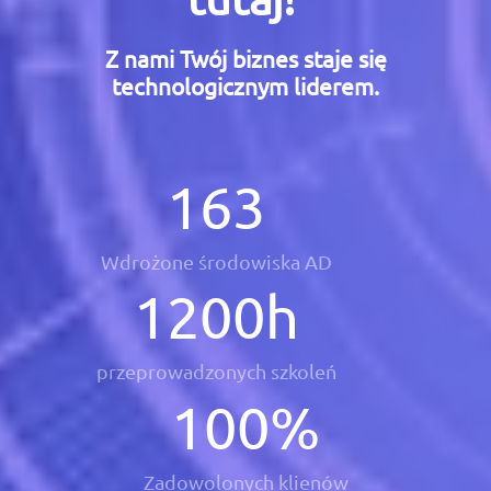
Z nami Twój biznes staje się
technologicznym liderem.
163
Wdrożone środowiska AD
1200
h
przeprowadzonych szkoleń
100
%
Zadowolonych klienów