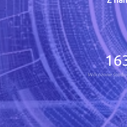
16
Wdrożone środo