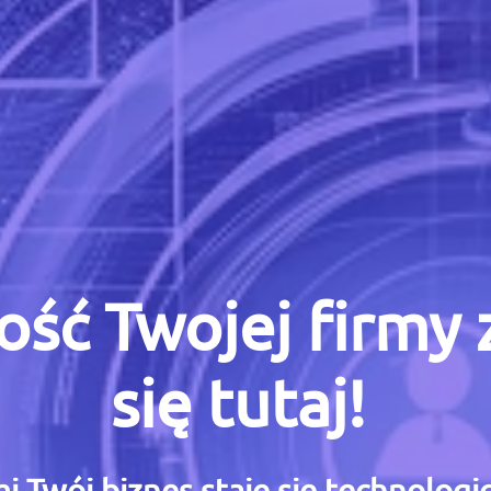
ość Twojej firmy
się tutaj!
i Twój biznes staje się technolog