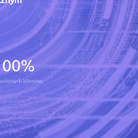
100
%
olonych klienów