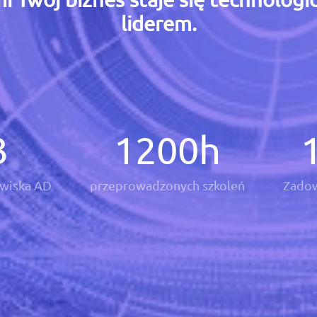
liderem.
3
1200
h
wiska AD
przeprowadzonych szkoleń
Zadow