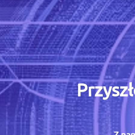
Przyszł
Z nam