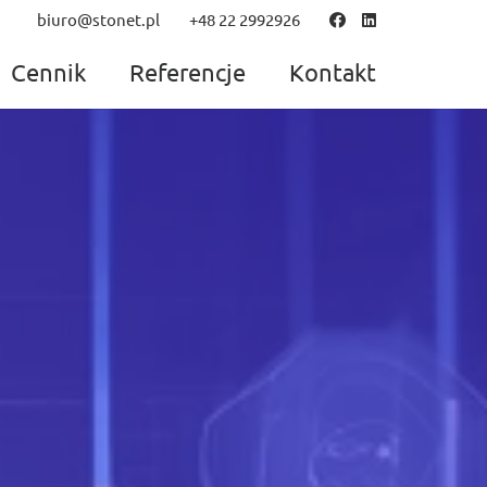
biuro@stonet.pl
+48 22 2992926
Cennik
Referencje
Kontakt