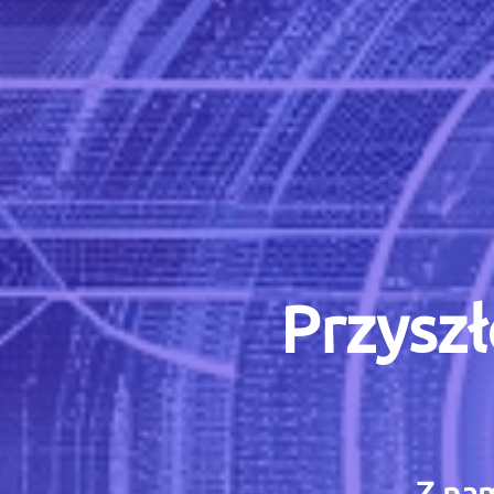
Przyszł
Z nam