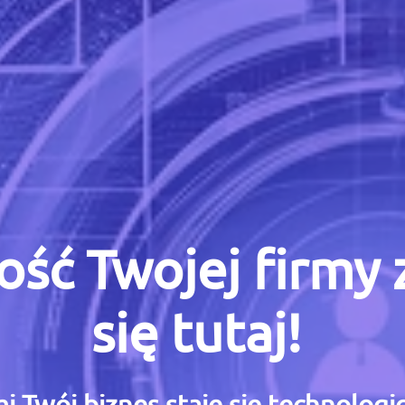
ość Twojej firmy
się tutaj!
i Twój biznes staje się technolog