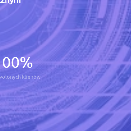
100
%
olonych klienów