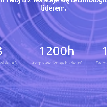
liderem.
3
1200
h
wiska AD
przeprowadzonych szkoleń
Zadow