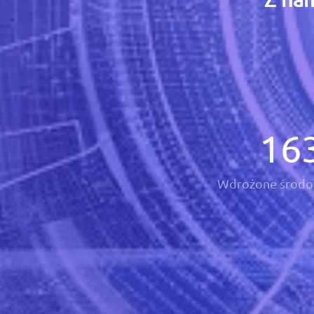
16
Wdrożone środo