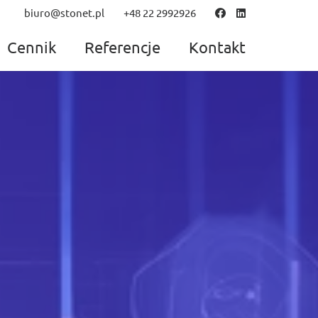
biuro@stonet.pl
+48 22 2992926
Cennik
Referencje
Kontakt