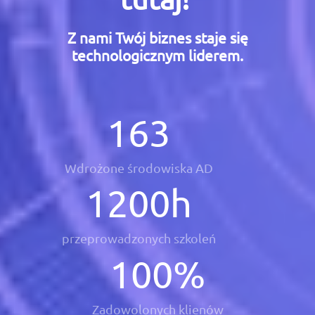
Z nami Twój biznes staje się
technologicznym liderem.
163
Wdrożone środowiska AD
1200
h
przeprowadzonych szkoleń
100
%
Zadowolonych klienów