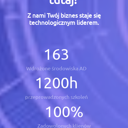
Z nami Twój biznes staje się
technologicznym liderem.
163
Wdrożone środowiska AD
1200
h
przeprowadzonych szkoleń
100
%
Zadowolonych klienów