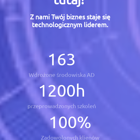
Z nami Twój biznes staje się
technologicznym liderem.
163
Wdrożone środowiska AD
1200
h
przeprowadzonych szkoleń
100
%
Zadowolonych klienów