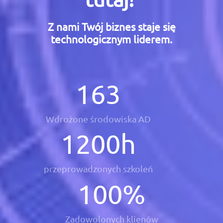
Z nami Twój biznes staje się
technologicznym liderem.
163
Wdrożone środowiska AD
1200
h
przeprowadzonych szkoleń
100
%
Zadowolonych klienów