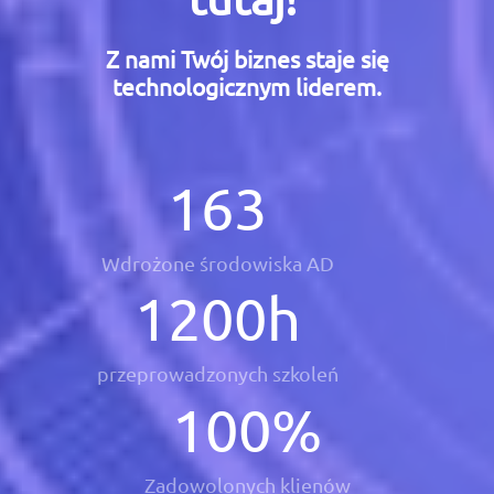
Z nami Twój biznes staje się
technologicznym liderem.
163
Wdrożone środowiska AD
1200
h
przeprowadzonych szkoleń
100
%
Zadowolonych klienów