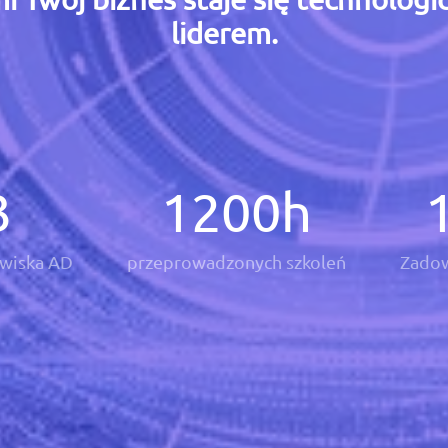
liderem.
3
1200
h
wiska AD
przeprowadzonych szkoleń
Zadow