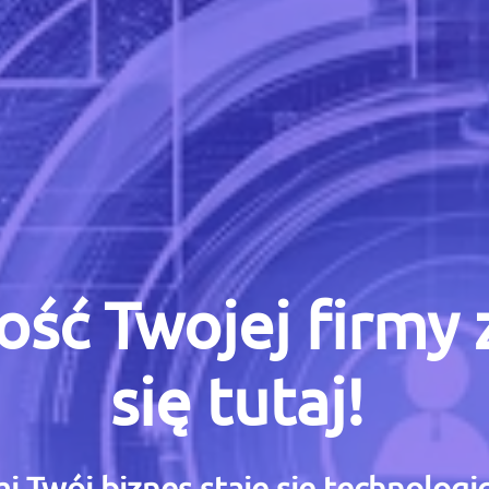
ość Twojej firmy
się tutaj!
i Twój biznes staje się technolog