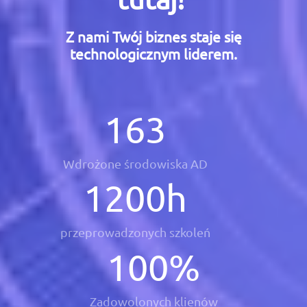
Z nami Twój biznes staje się
technologicznym liderem.
163
Wdrożone środowiska AD
1200
h
przeprowadzonych szkoleń
100
%
Zadowolonych klienów