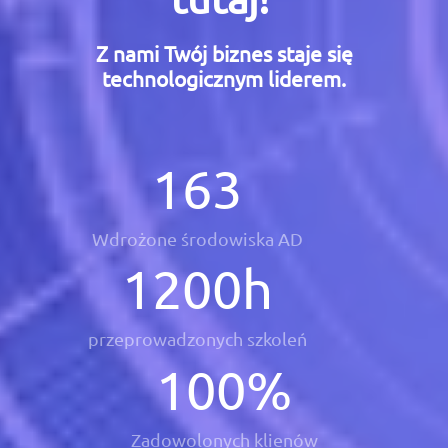
Z nami Twój biznes staje się
technologicznym liderem.
163
Wdrożone środowiska AD
1200
h
przeprowadzonych szkoleń
100
%
Zadowolonych klienów