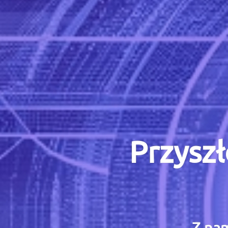
Przyszł
Z nam