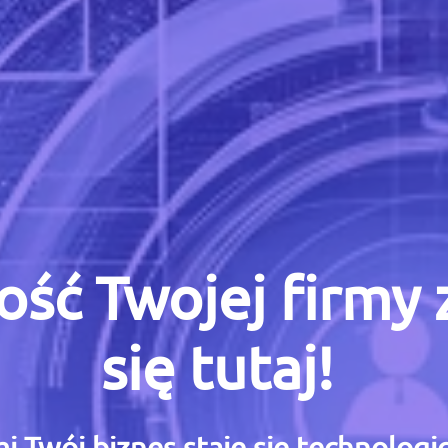
ość Twojej firmy
się tutaj!
i Twój biznes staje się technolog