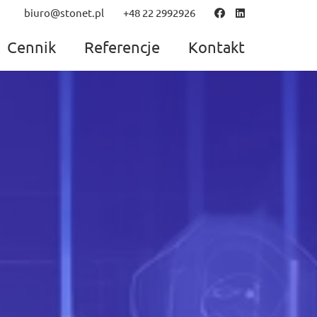
biuro@stonet.pl
+48 22 2992926
Cennik
Referencje
Kontakt