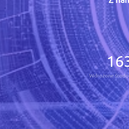
16
Wdrożone środo