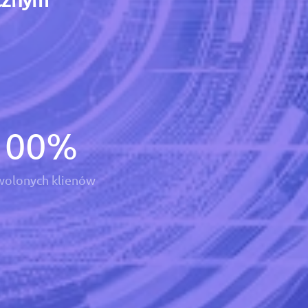
100
%
olonych klienów