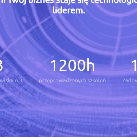
liderem.
3
1200
h
wiska AD
przeprowadzonych szkoleń
Zadow