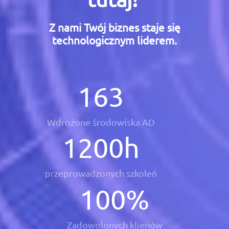
Z nami Twój biznes staje się
technologicznym liderem.
163
Wdrożone środowiska AD
1200
h
przeprowadzonych szkoleń
100
%
Zadowolonych klienów