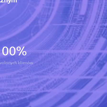
100
%
olonych klienów