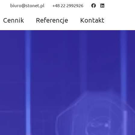
biuro@stonet.pl
+48 22 2992926
Cennik
Referencje
Kontakt