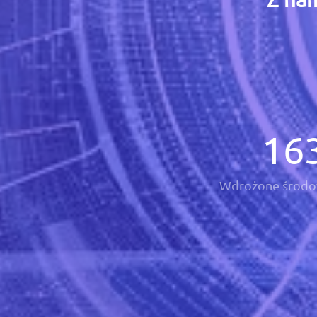
16
Wdrożone środo