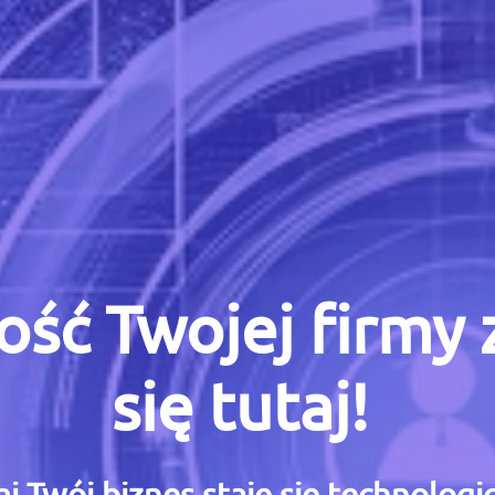
ość Twojej firmy
się tutaj!
i Twój biznes staje się technolog