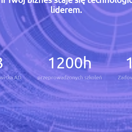
liderem.
3
1200
h
wiska AD
przeprowadzonych szkoleń
Zadow