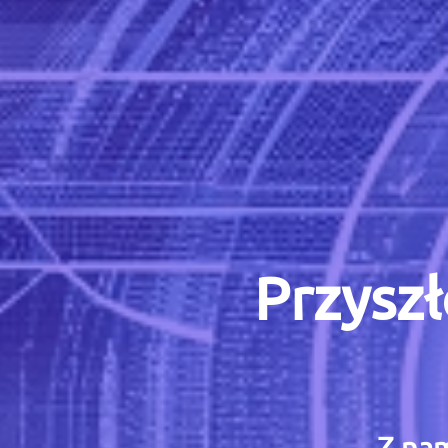
Przyszł
Z nam