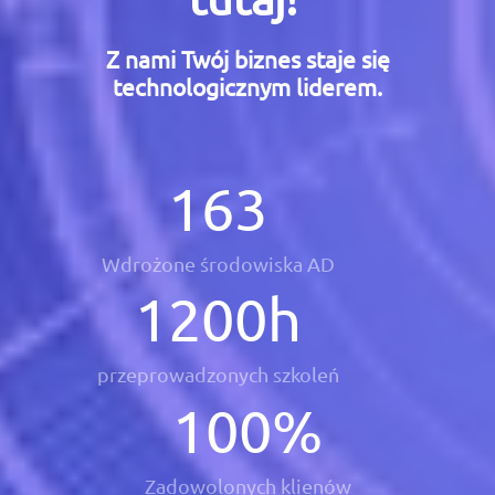
Z nami Twój biznes staje się
technologicznym liderem.
163
Wdrożone środowiska AD
1200
h
przeprowadzonych szkoleń
100
%
Zadowolonych klienów