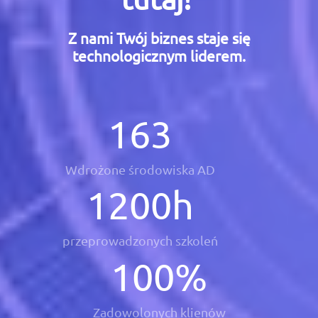
Z nami Twój biznes staje się
technologicznym liderem.
163
Wdrożone środowiska AD
1200
h
przeprowadzonych szkoleń
100
%
Zadowolonych klienów