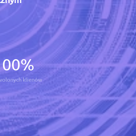
100
%
olonych klienów