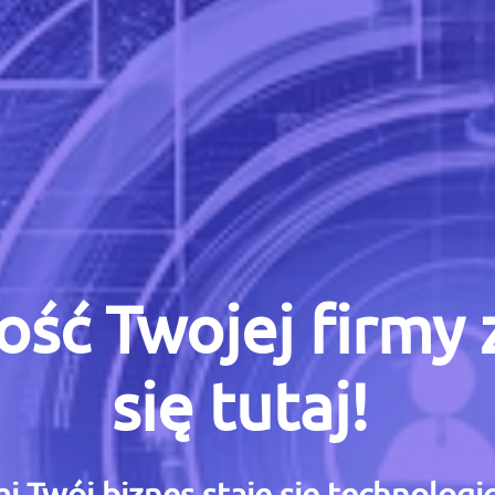
ość Twojej firmy
się tutaj!
i Twój biznes staje się technolog