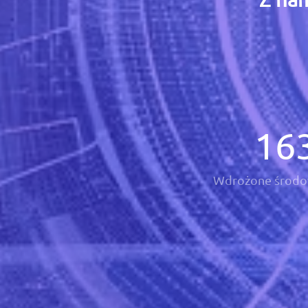
16
Wdrożone środo