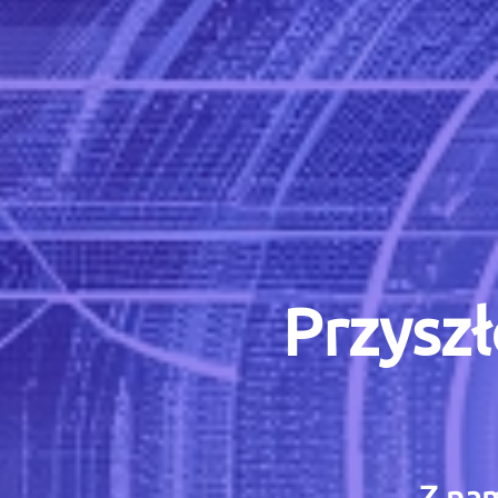
Przyszł
Z nam