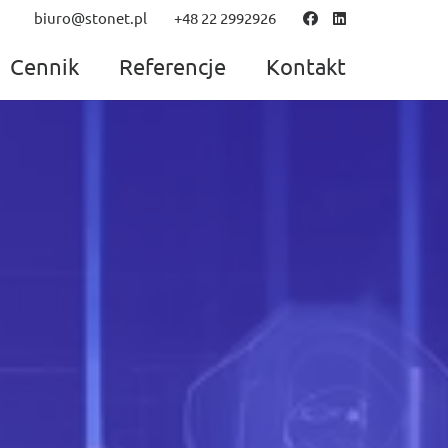
biuro@stonet.pl
+48 22 2992926
Cennik
Referencje
Kontakt