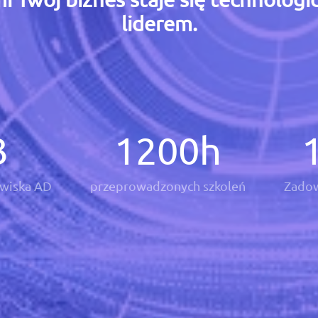
liderem.
3
1200
h
wiska AD
przeprowadzonych szkoleń
Zadow