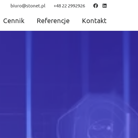
biuro@stonet.pl
+48 22 2992926
Cennik
Referencje
Kontakt