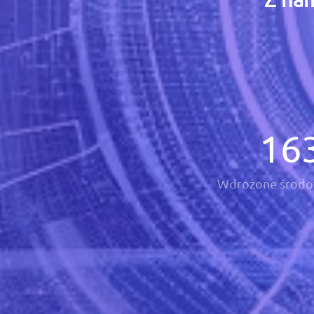
16
Wdrożone środo