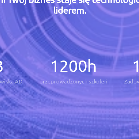
liderem.
3
1200
h
wiska AD
przeprowadzonych szkoleń
Zadow