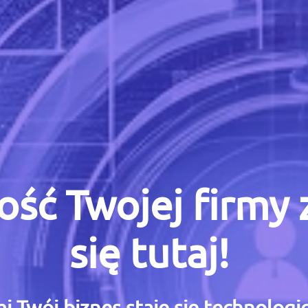
ość Twojej firmy
się tutaj!
i Twój biznes staje się technolog