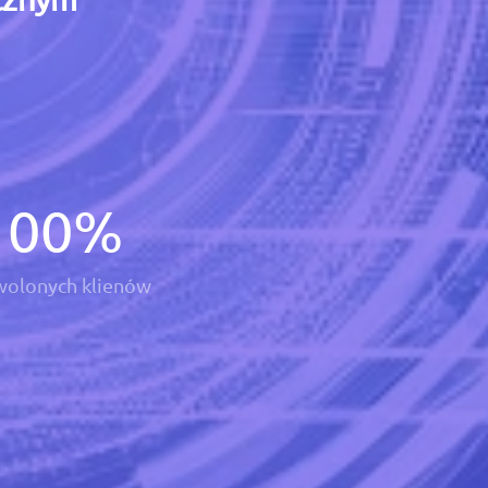
100
%
olonych klienów