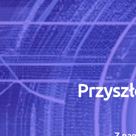
Przyszł
Z nam