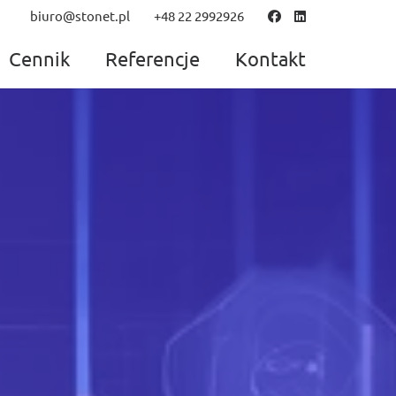
biuro@stonet.pl
+48 22 2992926
Cennik
Referencje
Kontakt