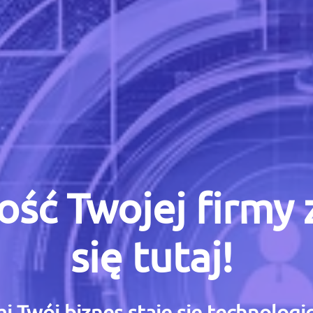
ość Twojej firmy
się tutaj!
i Twój biznes staje się technolog