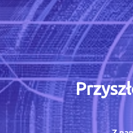
Przyszł
Z nam