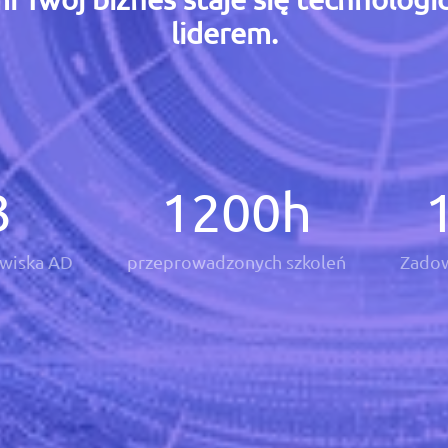
liderem.
3
1200
h
wiska AD
przeprowadzonych szkoleń
Zadow