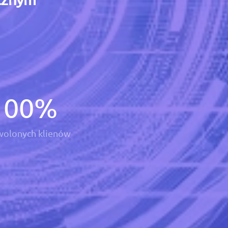
100
%
olonych klienów