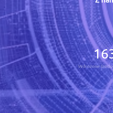
16
Wdrożone środo