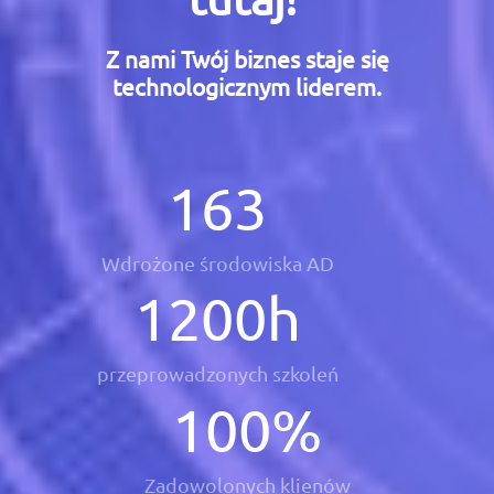
Z nami Twój biznes staje się
technologicznym liderem.
163
Wdrożone środowiska AD
1200
h
przeprowadzonych szkoleń
100
%
Zadowolonych klienów