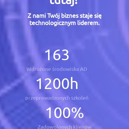
Z nami Twój biznes staje się
technologicznym liderem.
163
Wdrożone środowiska AD
1200
h
przeprowadzonych szkoleń
100
%
Zadowolonych klienów