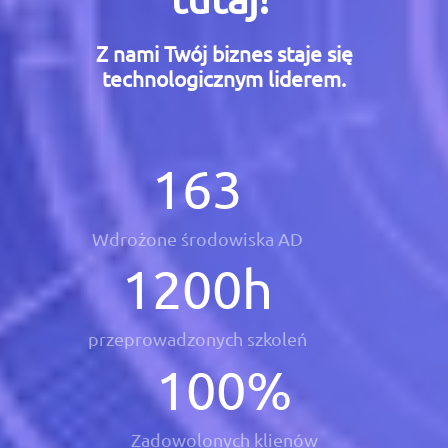
Z nami Twój biznes staje się
technologicznym liderem.
163
Wdrożone środowiska AD
1200
h
przeprowadzonych szkoleń
100
%
Zadowolonych klienów