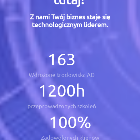
Z nami Twój biznes staje się
technologicznym liderem.
163
Wdrożone środowiska AD
1200
h
przeprowadzonych szkoleń
100
%
Zadowolonych klienów