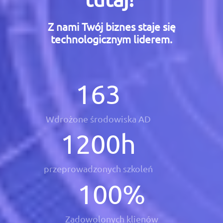
Z nami Twój biznes staje się
technologicznym liderem.
163
Wdrożone środowiska AD
1200
h
przeprowadzonych szkoleń
100
%
Zadowolonych klienów