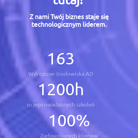
Z nami Twój biznes staje się
technologicznym liderem.
163
Wdrożone środowiska AD
1200
h
przeprowadzonych szkoleń
100
%
Zadowolonych klienów