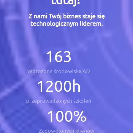
Z nami Twój biznes staje się
technologicznym liderem.
163
Wdrożone środowiska AD
1200
h
przeprowadzonych szkoleń
100
%
Zadowolonych klienów