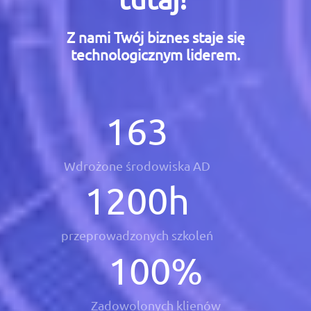
Z nami Twój biznes staje się
technologicznym liderem.
163
Wdrożone środowiska AD
1200
h
przeprowadzonych szkoleń
100
%
Zadowolonych klienów