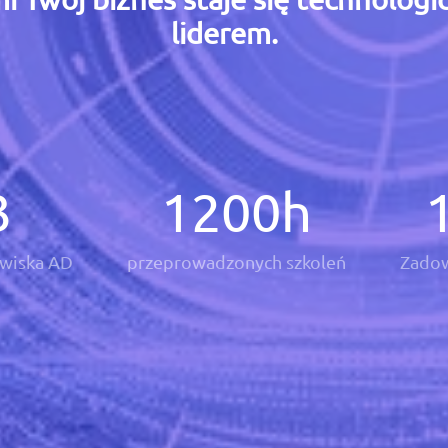
liderem.
3
1200
h
wiska AD
przeprowadzonych szkoleń
Zadow