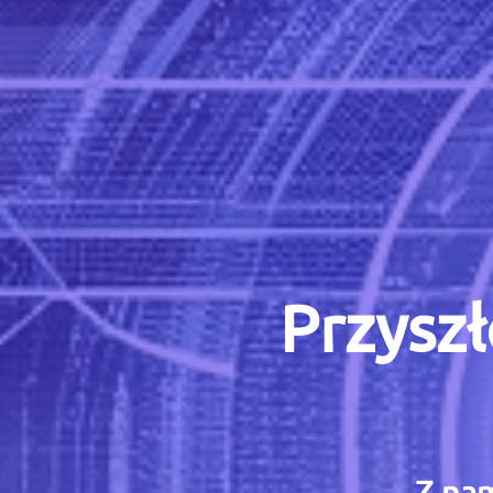
Przyszł
Z nam