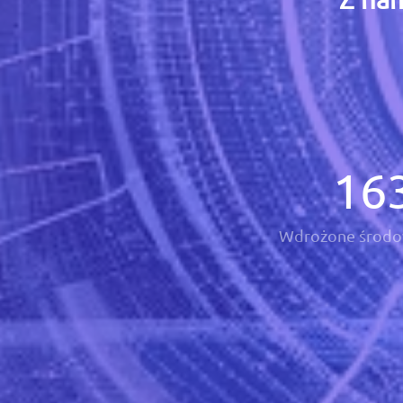
16
Wdrożone środo