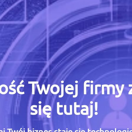
ość Twojej firmy
się tutaj!
i Twój biznes staje się technolog