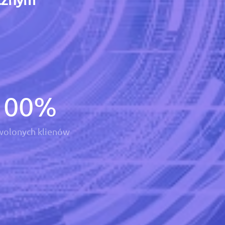
100
%
olonych klienów