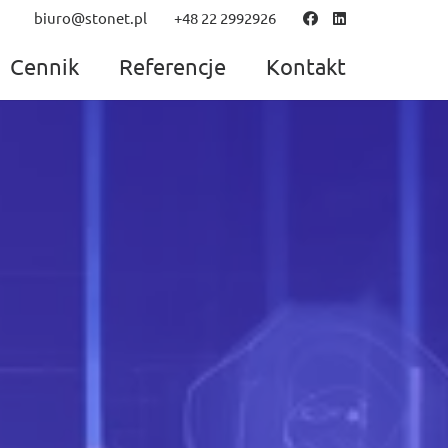
biuro@stonet.pl
+48 22 2992926
Cennik
Referencje
Kontakt