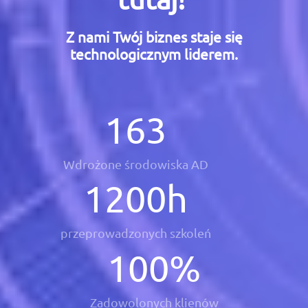
Z nami Twój biznes staje się
technologicznym liderem.
163
Wdrożone środowiska AD
1200
h
przeprowadzonych szkoleń
100
%
Zadowolonych klienów