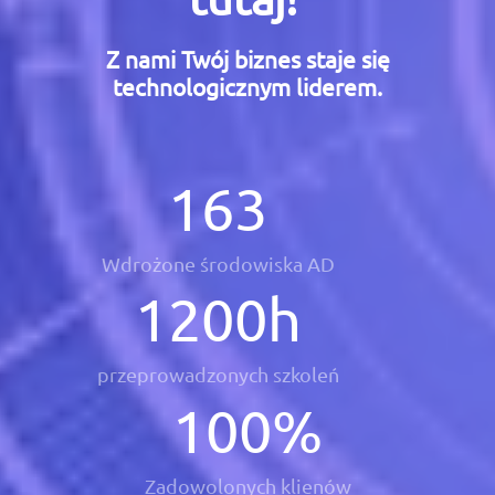
Z nami Twój biznes staje się
technologicznym liderem.
163
Wdrożone środowiska AD
1200
h
przeprowadzonych szkoleń
100
%
Zadowolonych klienów