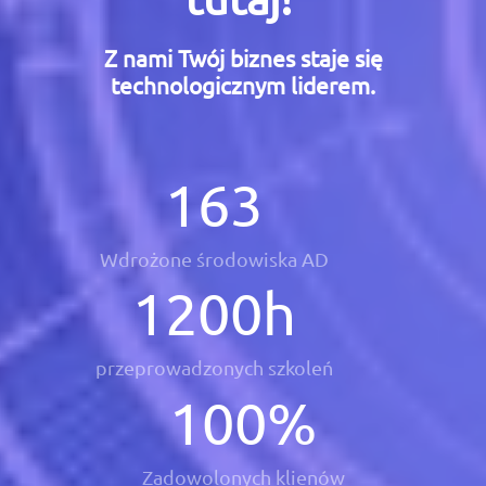
Z nami Twój biznes staje się
technologicznym liderem.
163
Wdrożone środowiska AD
1200
h
przeprowadzonych szkoleń
100
%
Zadowolonych klienów