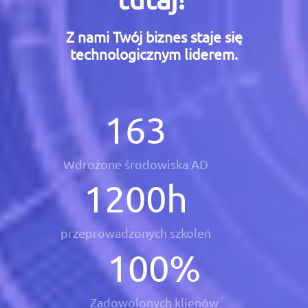
Z nami Twój biznes staje się
technologicznym liderem.
163
Wdrożone środowiska AD
1200
h
przeprowadzonych szkoleń
100
%
Zadowolonych klienów