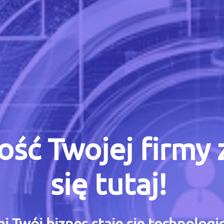
ość Twojej firmy
się tutaj!
i Twój biznes staje się technolog