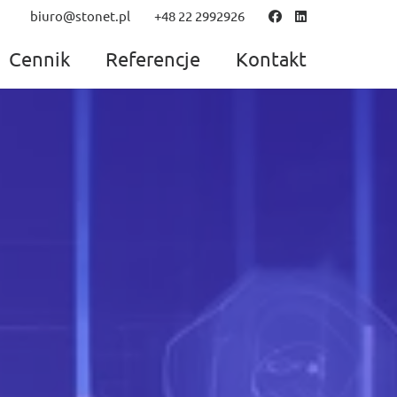
biuro@stonet.pl
+48 22 2992926
Cennik
Referencje
Kontakt