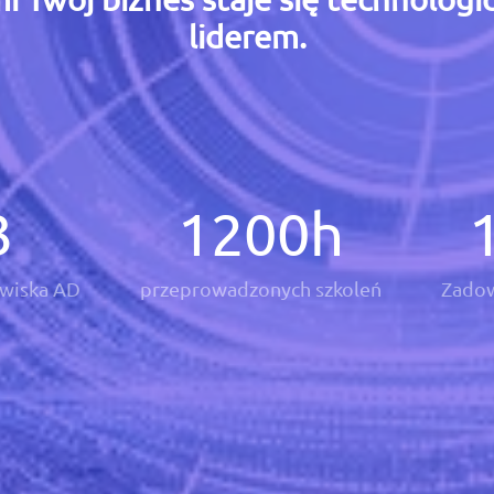
liderem.
3
1200
h
wiska AD
przeprowadzonych szkoleń
Zadow