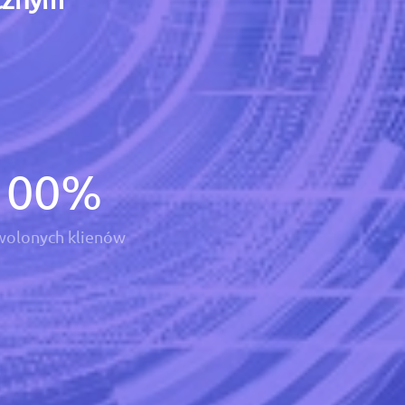
100
%
olonych klienów