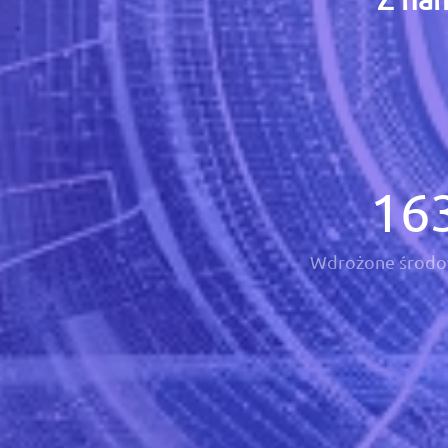
16
Wdrożone środo