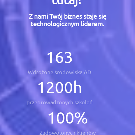
Z nami Twój biznes staje się
technologicznym liderem.
163
Wdrożone środowiska AD
1200
h
przeprowadzonych szkoleń
100
%
Zadowolonych klienów