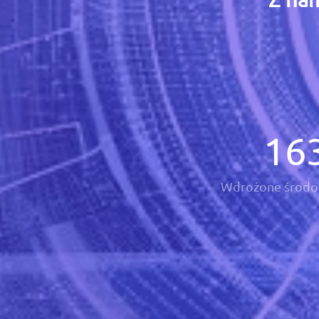
16
Wdrożone środo