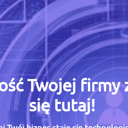
ość Twojej firmy
się tutaj!
i Twój biznes staje się technolog