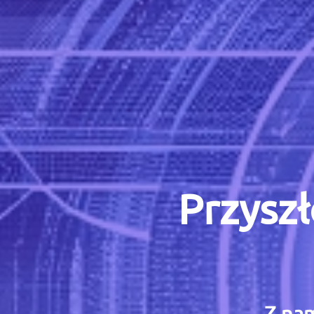
Przyszł
Z nam