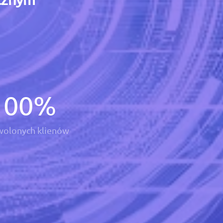
100
%
olonych klienów