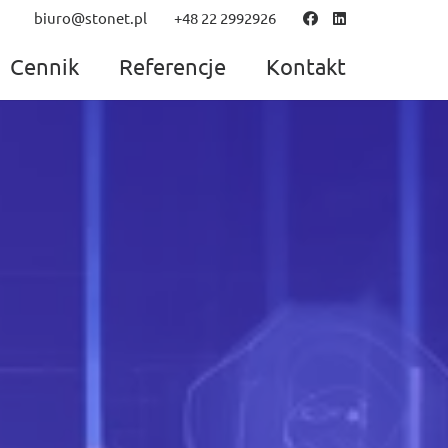
biuro@stonet.pl
+48 22 2992926
Cennik
Referencje
Kontakt