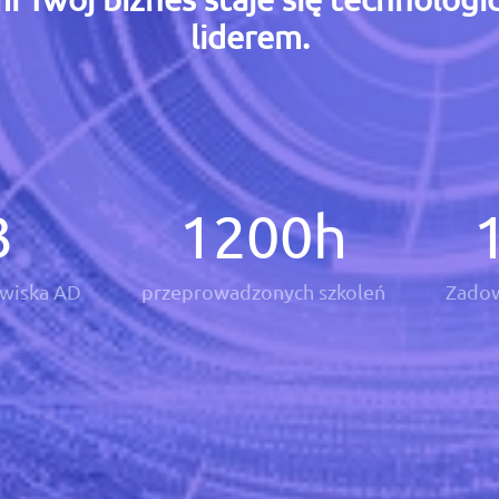
liderem.
3
1200
h
wiska AD
przeprowadzonych szkoleń
Zadow