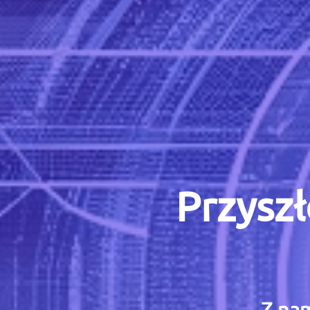
Przyszł
Z nam