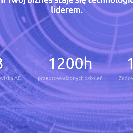
liderem.
3
1200
h
wiska AD
przeprowadzonych szkoleń
Zadow