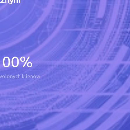
100
%
olonych klienów