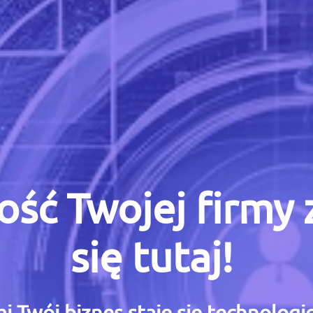
ość Twojej firmy
się tutaj!
i Twój biznes staje się technolog