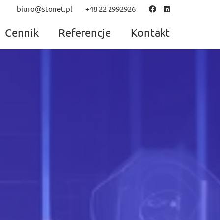
biuro@stonet.pl
+48 22 2992926
Cennik
Referencje
Kontakt