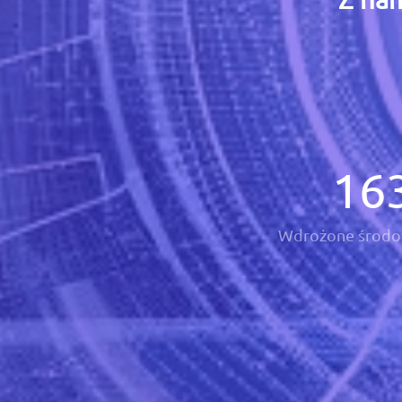
16
Wdrożone środo