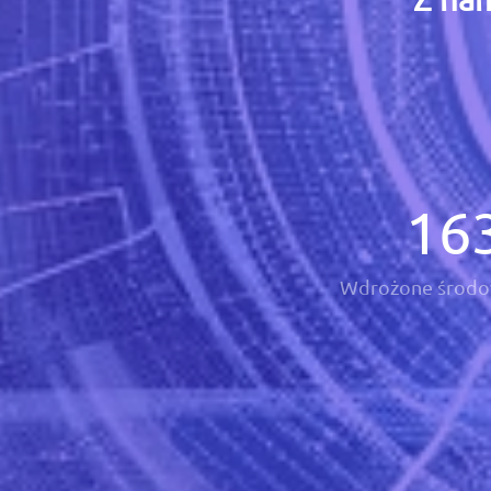
16
Wdrożone środo