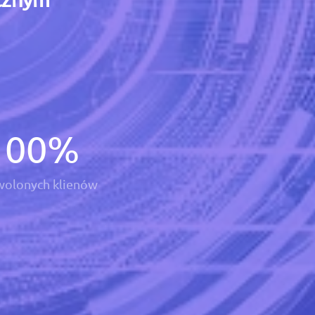
100
%
olonych klienów