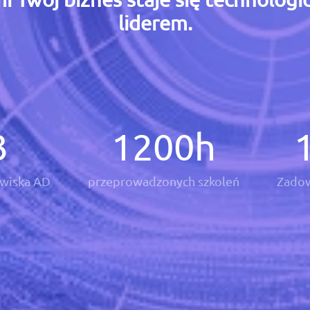
liderem.
3
1200
h
wiska AD
przeprowadzonych szkoleń
Zadow