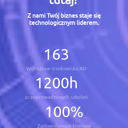
Z nami Twój biznes staje się
technologicznym liderem.
163
Wdrożone środowiska AD
1200
h
przeprowadzonych szkoleń
100
%
Zadowolonych klienów