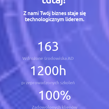
Z nami Twój biznes staje się
technologicznym liderem.
163
Wdrożone środowiska AD
1200
h
przeprowadzonych szkoleń
100
%
Zadowolonych klienów