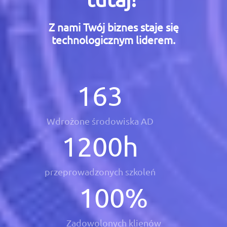
Z nami Twój biznes staje się
technologicznym liderem.
163
Wdrożone środowiska AD
1200
h
przeprowadzonych szkoleń
100
%
Zadowolonych klienów