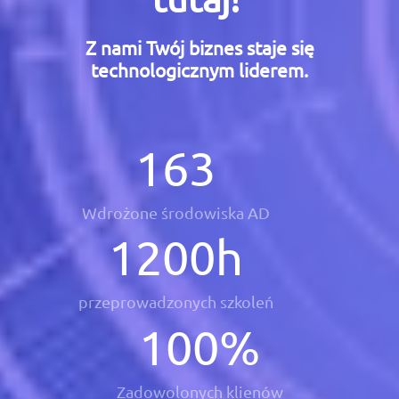
Z nami Twój biznes staje się
technologicznym liderem.
163
Wdrożone środowiska AD
1200
h
przeprowadzonych szkoleń
100
%
Zadowolonych klienów