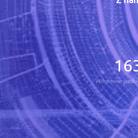
16
Wdrożone środo