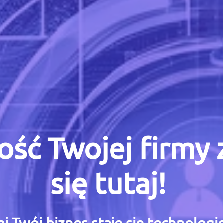
ość Twojej firmy
się tutaj!
i Twój biznes staje się technolog