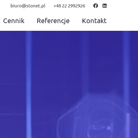
biuro@stonet.pl
+48 22 2992926
Cennik
Referencje
Kontakt