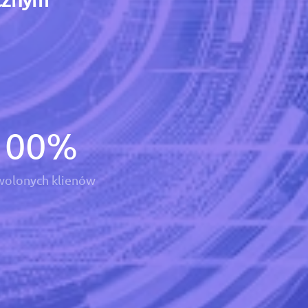
100
%
olonych klienów