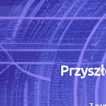
Przyszł
Z nam