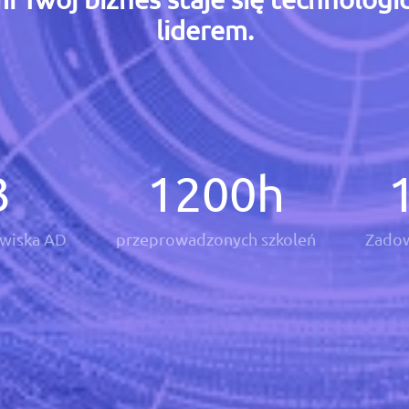
liderem.
3
1200
h
wiska AD
przeprowadzonych szkoleń
Zadow