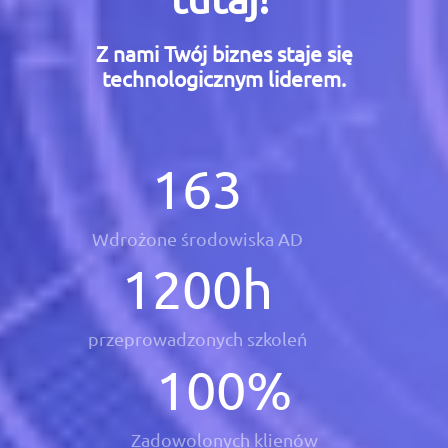
Z nami Twój biznes staje się
technologicznym liderem.
163
Wdrożone środowiska AD
1200
h
przeprowadzonych szkoleń
100
%
Zadowolonych klienów