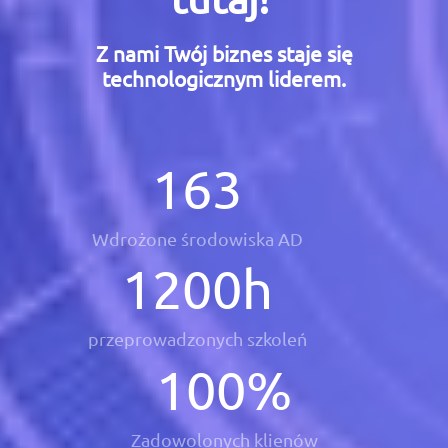
Z nami Twój biznes staje się
technologicznym liderem.
163
Wdrożone środowiska AD
1200
h
przeprowadzonych szkoleń
100
%
Zadowolonych klienów